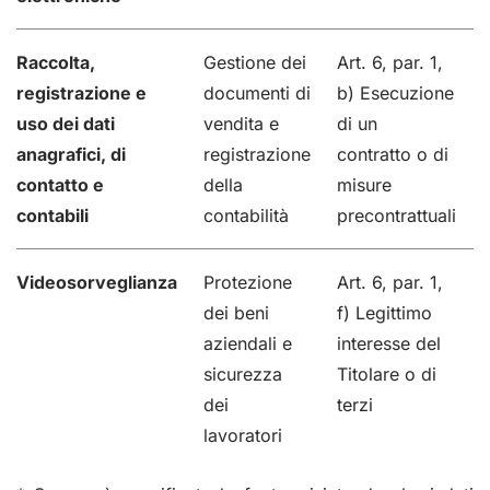
Raccolta,
Gestione dei
Art. 6, par. 1,
registrazione e
documenti di
b) Esecuzione
uso dei dati
vendita e
di un
anagrafici, di
registrazione
contratto o di
I
contatto e
della
misure
contabili
contabilità
precontrattuali
Videosorveglianza
Protezione
Art. 6, par. 1,
dei beni
f) Legittimo
aziendali e
interesse del
sicurezza
Titolare o di
dei
terzi
lavoratori