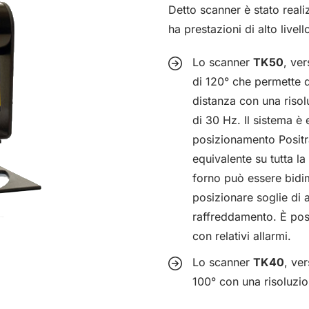
Detto scanner è stato real
ha prestazioni di alto livel
Lo scanner
TK50
, ve
di 120° che permette d
distanza con una riso
di 30 Hz. Il sistema è
posizionamento Positr
equivalente su tutta l
forno può essere bidim
posizionare soglie di
raffreddamento. È poss
con relativi allarmi.
Lo scanner
TK40
, ve
100° con una risoluzio