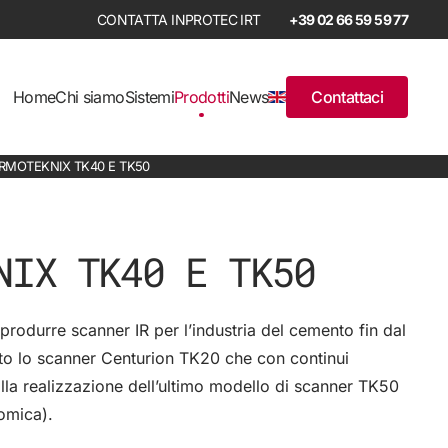
+39 02 66 59 59 77
Home
Chi siamo
Sistemi
Prodotti
News
Contattaci
RMOTEKNIX TK40 E TK50
NIX TK40 E TK50
produrre scanner IR per l’industria del cemento fin dal
to lo scanner Centurion TK20 che con continui
lla realizzazione dell’ultimo modello di scanner TK50
omica).