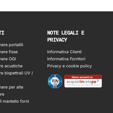
TI
NOTE LEGALI E
PRIVACY
re portatili
ere fisse
Informativa Clienti
ere OGI
Informativa Fornitori
e acustiche
Privacy e cookie policy
e bispettrali UV /
ere per alte
ure
R mantello forni