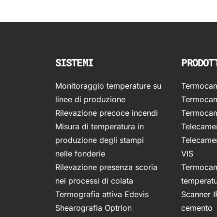
SISTEMI
PRODOT
Monitoraggio temperature su
Termocame
linee di produzione
Termocam
Rilevazione precoce incendi
Termocam
Misura di temperatura in
Telecamer
produzione degli stampi
Telecamer
nelle fonderie
VIS
Rilevazione presenza scoria
Termocam
nei processi di colata
temperat
Termografia attiva Edevis
Scanner I
Shearografia Optrion
cemento