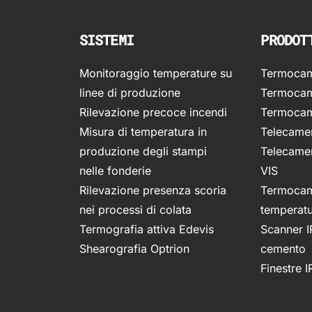
SISTEMI
PRODOT
Monitoraggio temperature su
Termocame
linee di produzione
Termocam
Rilevazione precoce incendi
Termocam
Misura di temperatura in
Telecamer
produzione degli stampi
Telecamer
nelle fonderie
VIS
Rilevazione presenza scoria
Termocam
nei processi di colata
temperat
Termografia attiva Edevis
Scanner I
Shearografia Optrion
cemento
Finestre I