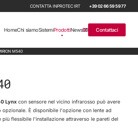
+39 02 66 59 59 77
Home
Chi siamo
Sistemi
Prodotti
News
Contattaci
MIRION M540
40
40 Lynx
con sensore nel vicino infrarosso può avere
 opzionale. È disponibile l'opzione con lente ad
iù flessibile l'installazione attraverso le pareti del