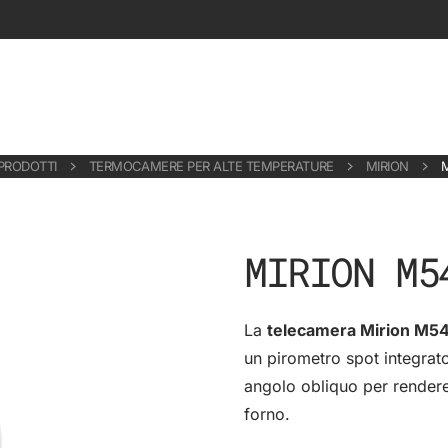
PRODOTTI
TERMOCAMERE PER ALTE TEMPERATURE
MIRION
MIRION M5
La
telecamera Mirion M5
un pirometro spot integrato
angolo obliquo per rendere p
forno.