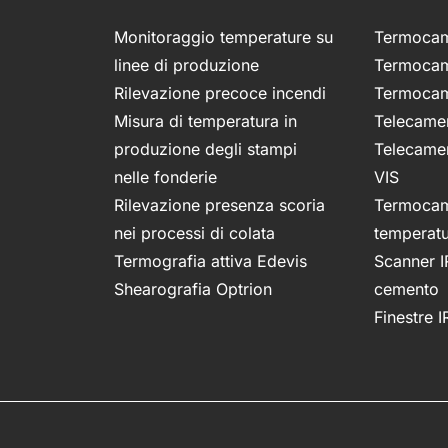
Monitoraggio temperature su
Termocame
linee di produzione
Termocam
Rilevazione precoce incendi
Termocam
Misura di temperatura in
Telecamer
produzione degli stampi
Telecamer
nelle fonderie
VIS
Rilevazione presenza scoria
Termocam
nei processi di colata
temperat
Termografia attiva Edevis
Scanner I
Shearografia Optrion
cemento
Finestre I