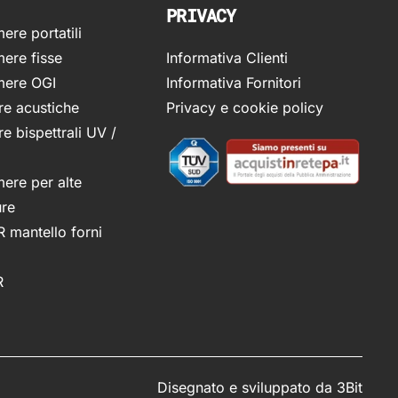
PRIVACY
re portatili
ere fisse
Informativa Clienti
ere OGI
Informativa Fornitori
e acustiche
Privacy e cookie policy
e bispettrali UV /
ere per alte
ure
R mantello forni
R
Disegnato e sviluppato da
3Bit