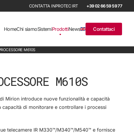
+39 02 66 59 59 77
Home
Chi siamo
Sistemi
Prodotti
News
Contattaci
PROCESSORE M610S
OCESSORE M610S
di Mirion introduce nuove funzionalità e capacità
a capacità di monitorare e controllare i processi
a due telecamere IR M330™/M340™/M540™ e fornisce